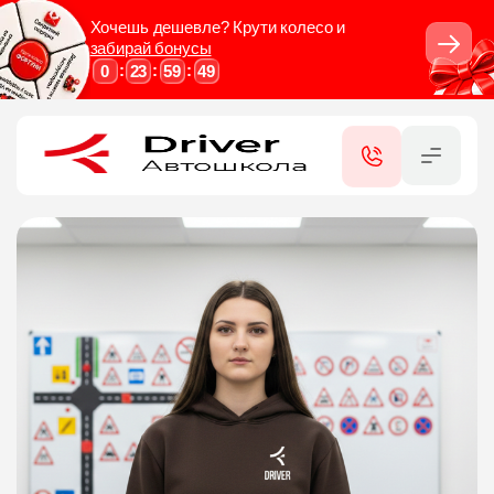
Хочешь дешевле? Крути колесо и
забирай бонусы
Закры
:
:
:
0
23
59
48
RU
UA
КАТЕГОРИИ
УСЛУГИ
ФИЛИАЛЫ
СЕРТИФИКАТЫ
КОНТАКТЫ
ОТЗЫВЫ