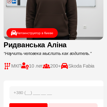
ЦЕНЫ
ГРАФИК
Автоинструктор в Киеве
ИНСТРУКТОРЫ
Ридванська Аліна
ОНЛАЙН ОБУЧЕНИЕ
“Научить человека мыслить как водитель.”
МКП
10 лет
200+
Skoda Fabia