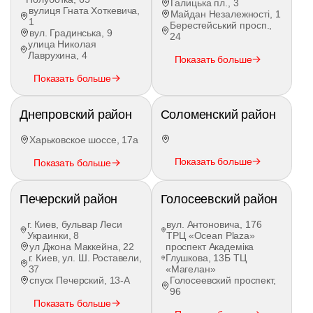
Галицька пл., 3
Владимира Ивасюка. Особое внимание мы
вулиця Гната Хоткевича,
Майдан Незалежності, 1
1
уделяем маневрированию и парковке в
Берестейський просп.,
вул. Градинська, 9
условиях реального дефицита мест возле
24
улица Николая
крупных торговых центров: Dream Town, Smart
Лаврухина, 4
Показать больше
Plaza, Lake Plaza и Gorodok Gallery. После
нашей школы вы сможете спокойно сдать на
Показать больше
права на Оболони и уверенно управлять
автомобилем в любой точке Киева.
Днепровский район
Соломенский район
Практический курс в
Харьковское шоссе, 17а
филиалах Driver: программы
Показать больше
Показать больше
подготовки
Печерский район
Голосеевский район
Современный автопарк нашей школы состоит
исключительно из свежих, ухоженных иномарок.
г. Киев, бульвар Леси
вул. Антоновича, 176
Каждый ученик сам выбирает тип коробки
Украинки, 8
ТРЦ «Ocean Plaza»
передач для обучения: классическая механика
ул Джона Маккейна, 22
проспект Академіка
(МКПП) или комфортный автомат (АКПП).
г. Киев, ул. Ш. Роставели,
Глушкова, 13Б ТЦ
Практика проходит на оборудованном
37
«Магелан»
спуск Печерский, 13-А
Голосеевский проспект,
автодроме автошколы и реальных городских
96
маршрутах.
Показать больше