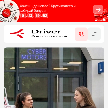
Хочешь дешевле? Крути колесо и
забирай бонусы
Закрыть
:
:
:
0
23
59
52
RU
UA
КАТЕГОРИИ
УСЛУГИ
ФИЛИАЛЫ
СЕРТИФИКАТЫ
КОНТАКТЫ
ОТЗЫВЫ