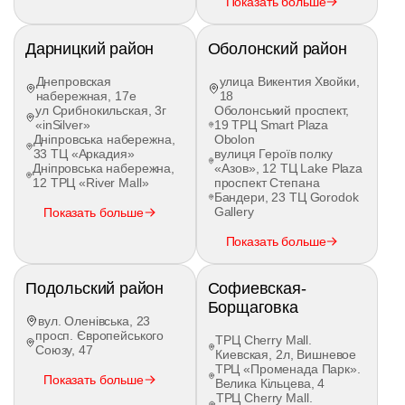
Показать больше
Программа
Количество
Стоимость
Кому под
практики
часов
(грн)
курс
Дарницкий район
Оболонский район
Для тех, у 
есть базо
Для
10 часов
Днепровская
улица Викентия Хвойки,
9 500
навыки и 
профессионалов
вождения
набережная, 17е
18
лишь отточ
ул Срибнокильская, 3г
Оболонський проспект,
сложные 
«inSilver»
19 ТРЦ Smart Plaza
Первые вы
Дніпровська набережна,
Obolon
33 ТЦ «Аркадия»
вулиця Героїв полку
город, дет
Дніпровська набережна,
«Азов», 12 ТЦ Lake Plaza
20 часов
отработка
Минимальная
19 000
12 ТРЦ «River Mall»
проспект Степана
вождения
параллель
Бандери, 23 ТЦ Gorodok
перпендик
Gallery
Показать больше
парковки
Показать больше
Комплексн
обучение,
30 часов
изучение
Подольский район
Софиевская-
Эконом
28 500
вождения
ключевых
Борщаговка
экзаменац
вул. Оленівська, 23
локаций
просп. Європейського
ТРЦ Cherry Mall.
Союзу, 47
Полный ци
Киевская, 2л, Вишневое
ТРЦ «Променада Парк».
подготовки
Показать больше
Велика Кільцева, 4
разбор сл
40 часов
ТРЦ Cherry Mall.
Основная
38 000
ситуаций,