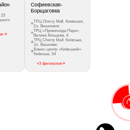
айон
Софиевская-
Борщаговка
 23
ького
ТРЦ Cherry Mall. Киевская,
2л, Вишневое
ТРЦ «Променада Парк».
ше
Велика Кільцева, 4
ТРЦ Cherry Mall. Київська,
2л, Вишневе
Бізнес-центр «Київський».
Київська, 34
+3 филиалов