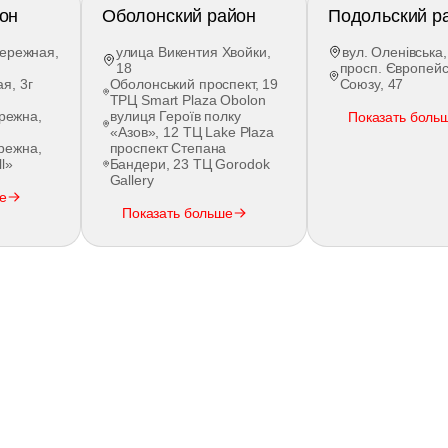
он
Оболонский район
Подольский р
ережная,
улица Викентия Хвойки,
вул. Оленівська,
18
просп. Європейс
я, 3г
Оболонський проспект, 19
Союзу, 47
ТРЦ Smart Plaza Obolon
режна,
вулиця Героїв полку
Показать боль
«Азов», 12 ТЦ Lake Plaza
режна,
проспект Степана
l»
Бандери, 23 ТЦ Gorodok
Gallery
е
Показать больше