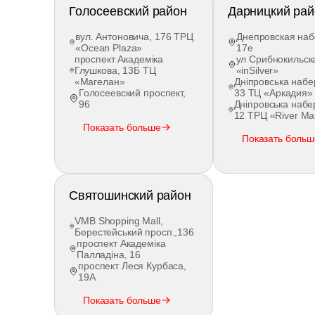
Голосеевский район
Дарницкий рай
вул. Антоновича, 176 ТРЦ
Днепровская наб
«Ocean Plaza»
17е
проспект Академіка
ул Срибнокильска
Глушкова, 13Б ТЦ
«inSilver»
«Магелан»
Дніпровська набе
Голосеевский проспект,
33 ТЦ «Аркадия»
96
Дніпровська набе
12 ТРЦ «River Mal
Показать больше
Показать больш
Святошинский район
VMB Shopping Mall,
Берестейський просп.,136
проспект Академіка
Палладіна, 16
проспект Леся Курбаса,
19А
Показать больше