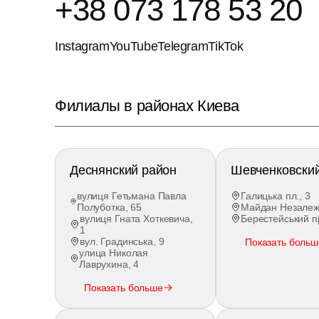
+38 063 765 43 76
Instagram
YouTube
Telegram
TikTok
Филиалы в районах Киева
Деснянский район
Шевченковски
вулиця Гетьмана Павла
Галицька пл., 3
Полуботка, 65
Майдан Незалежн
вулиця Гната Хоткевича,
Берестейський п
1
вул. Градинська, 9
Показать больш
улица Николая
Лаврухина, 4
Показать больше