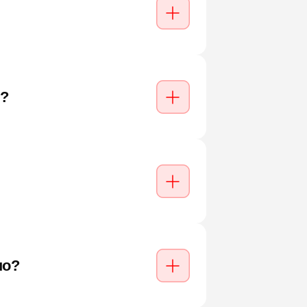
ь?
но?