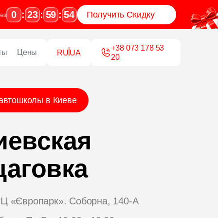
0
23
59
52
:
:
:
Получить Скидку
ез
+38 063 765 43
ты
Цены
RU
UA
76
автошколы в Киеве
евская
аговка
Ц «Європарк». Соборна, 140-A