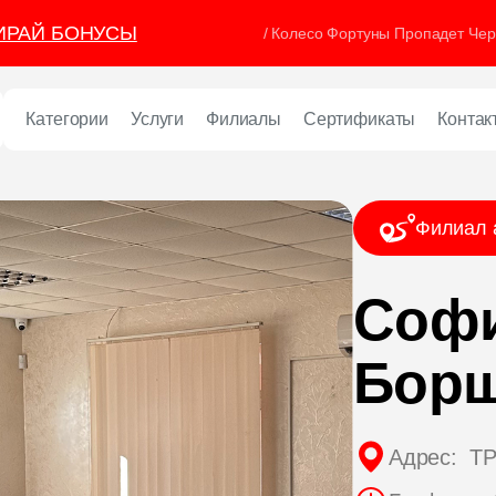
ИРАЙ БОНУСЫ
/ Колесо Фортуны Пропадет Чер
Категории
Услуги
Филиалы
Сертификаты
Контак
Филиал 
Софи
Борщ
Адрес: ТР