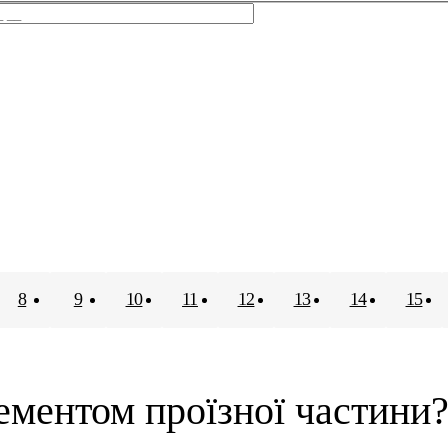
8
9
10
11
12
13
14
15
ементом проїзної частини