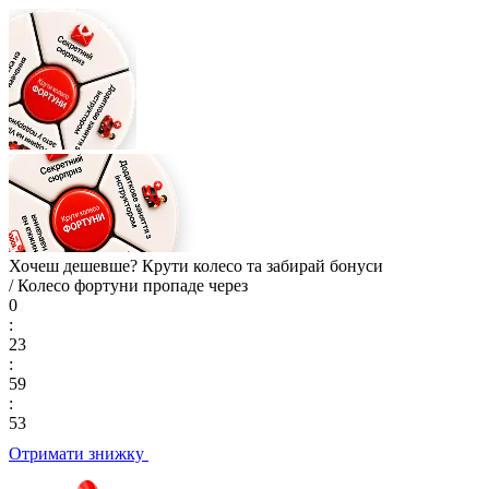
Хочеш дешевше? Крути колесо та
забирай бонуси
/ Колесо фортуни пропаде через
0
:
23
:
59
:
52
Отримати знижку