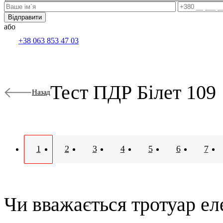
або
+38 063 853 47 03
Тест ПДР Білет 109
Назад
1
2
3
4
5
6
7
Чи вважається тротуар ел