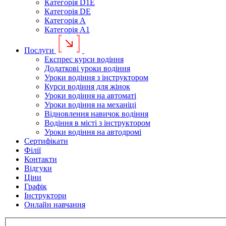
Категорія D1E
Категорія DE
Категорія А
Категорія А1
Послуги
Експрес курси водіння
Додаткові уроки водіння
Уроки водіння з інструктором
Курси водіння для жінок
Уроки водіння на автоматі
Уроки водіння на механіці
Відновлення навичок водіння
Водіння в місті з інструктором
Уроки водіння на автодромі
Сертифікати
Філії
Контакти
Відгуки
Ціни
Графік
Інструктори
Онлайн навчання