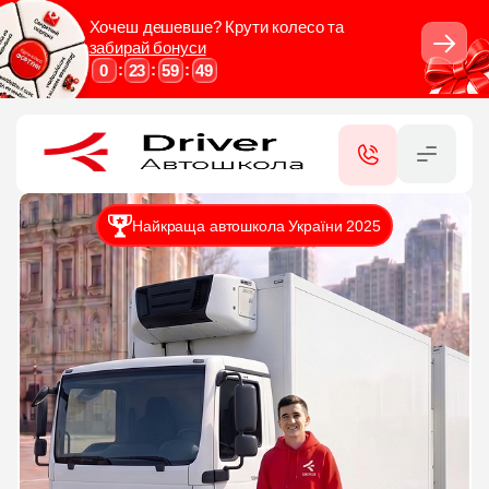
Хочеш дешевше? Крути колесо та
забирай бонуси
Закрити
:
:
:
0
23
59
48
RU
UA
КАТЕГОРІЇ
ПОСЛУГИ
Найкраща автошкола України 2025
СЕРТИФІКАТИ
ФІЛІЇ
КОНТАКТИ
ВІДГУКИ