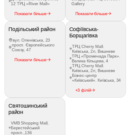
паркування;
12 ТРЦ «River Mall»
Gallery
рух заднім ходом;
проїзд перехресть;
Показати більше
Показати більше
перестроювання;
розвороти;
Подільський район
Софіївська-
керування автопоїздом у міських умовах.
Борщагівка
Ми також допомагаємо якісно підготуватися до
вул. Оленівська, 23
просп. Європейського
практичного іспиту, враховуючи вимоги
ТРЦ Cherry Mall.
Союзу, 47
Київська, 2л, Вишневе
екзаменаторів сервісних центрів МВС.
ТРЦ «Променада Парк».
Показати більше
Велика Кільцева, 4
Тривалість навчання на
ТРЦ Cherry Mall.
Київська, 2л, Вишневе
категорію CE
Бізнес-центр
«Київський». Київська, 34
В автошколі Driver пройти навчання на
+3 філій
категорію
CE
можна у максимально стислі
строки — в середньому
за 3–4 тижні
, якщо
немає потреби повторно проходити
Святошинський
теоретичний курс.
район
Графік занять формується індивідуально. Ви
VMB Shopping Mall,
можете бронювати зручний час для практики
Берестейський
через мобільний застосунок або заздалегідь
просп.,136