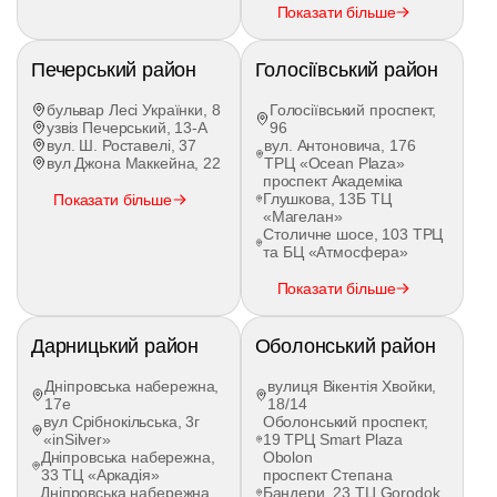
під час відкриття категорії
C
або
C1
.
Показати більше
За бажанням можна оновити знання за
Печерський район
Голосіївський район
допомогою онлайн-платформи Driver, де
доступні:
бульвар Лесі Українки, 8
Голосіївський проспект,
узвіз Печерський, 13-А
96
10 детальних відеолекцій з Правил
вул. Ш. Роставелі, 37
вул. Антоновича, 176
дорожнього руху;
вул Джона Маккейна, 22
ТРЦ «Ocean Plaza»
матеріали з надання домедичної допомоги
проспект Академіка
при дорожньо-транспортних пригодах;
Глушкова, 13Б ТЦ
Показати більше
актуальні підручники ПДР та тренувальні
«Магелан»
Столичне шосе, 103 ТРЦ
тести для самоперевірки.
та БЦ «Атмосфера»
Мінімальна кількість практичних занять
Показати більше
відповідно до вимог МВС становить
13 годин
.
За потреби можна записатися на додаткові
уроки, щоб почуватися впевненіше за кермом.
Дарницький район
Оболонський район
Практичне навчання в Driver проходить під
Дніпровська набережна,
вулиця Вікентія Хвойки,
керівництвом сертифікованих інструкторів. Під
17е
18/14
час занять відпрацьовуються:
вул Срібнокільська, 3г
Оболонський проспект,
«inSilver»
19 ТРЦ Smart Plaza
Дніпровська набережна,
Obolon
початок руху;
33 ТЦ «Аркадія»
проспект Степана
маневрування;
Дніпровська набережна,
Бандери, 23 ТЦ Gorodok