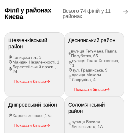
формат вивчення теорії;
власну онлайн-платформу з відеолекціями,
Філії у районах
Всього 74 філій у 11
електронним підручником і тестами ПДР;
Києва
районах
індивідуальний графік практичних занять;
онлайн-запис на водіння через мобільний
застосунок;
можливість оплати частинами або за
банківськими реквізитами;
Шевченківський
Деснянський район
відсутність прихованих платежів за
район
договором (вартість пального вже
вулиця Гетьмана Павла
Полуботка, 65
включена у ціну практики);
Галицька пл., 3
вулиця Гната Хоткевича,
Майдан Незалежності, 1
понад 20 філій у різних районах Києва та
1
Берестейський просп.,
передмісті;
вул. Градинська, 9
24
можливість тимчасово призупинити
вулиця Миколи
навчання та продовжити його пізніше.
Лаврухіна, 4
Показати більше
Показати більше
Як проходять курси водіння
категорії CE у Києві
Дніпровський район
Соломʼянський
район
Навчання на категорію
CE
складається з
Харківське шосе,17а
теоретичної та практичної частин. Повторно
вулиця Василя
складати теоретичний іспит у сервісному центрі
Показати більше
Липківського, 1А
МВС не потрібно, адже він уже був складений