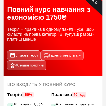
Повний курс навчання з
економією 1750₴
Теорія + практика в одному пакеті - усе, щоб
скласти на права категорії B. Купуєш разом -
платиш менше
5 тижнів теорії
Гарантія результату
40 годин практики
ЩО ВХОДИТЬ У ПОВНИЙ КУРС
Теорія
Практика
-50%
40 год
10 лекцій з ПДР, 5
Атестовані інструктури