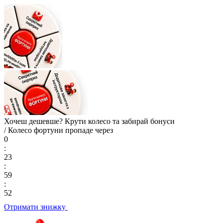
Хочеш дешевше? Крути колесо та
забирай бонуси
/ Колесо фортуни пропаде через
0
:
23
:
59
:
51
Отримати знижку