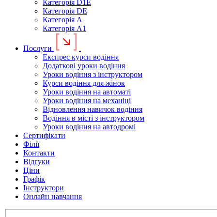
Категорія D1E
Категорія DE
Категорія А
Категорія А1
Послуги
Експрес курси водіння
Додаткові уроки водіння
Уроки водіння з інструктором
Курси водіння для жінок
Уроки водіння на автоматі
Уроки водіння на механіці
Відновлення навичок водіння
Водіння в місті з інструктором
Уроки водіння на автодромі
Сертифікати
Філії
Контакти
Відгуки
Ціни
Графік
Інструктори
Онлайн навчання