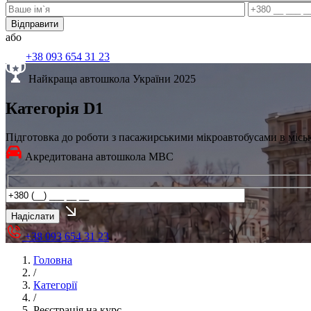
або
+38 093 654 31 23
Найкраща автошкола України 2025
Категорія D1
Підготовка до роботи з пасажирськими мікроавтобусами в місь
Акредитована автошкола МВС
+38 093 654 31 23
Головна
/
Категорії
/
Реєстрація на курс