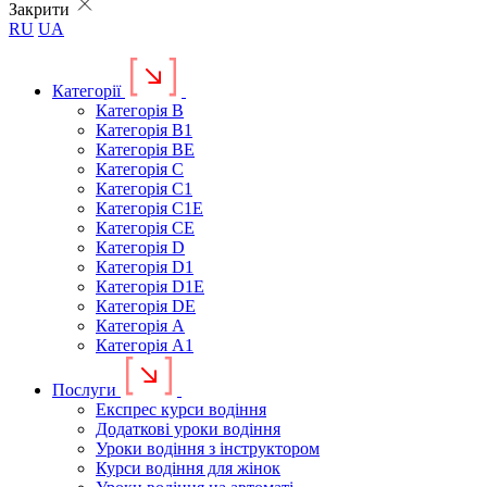
Закрити
RU
UA
Категорії
Категорія B
Категорія B1
Категорія BE
Категорія C
Категорія C1
Категорія C1E
Категорія CE
Категорія D
Категорія D1
Категорія D1E
Категорія DE
Категорія А
Категорія А1
Послуги
Експрес курси водіння
Додаткові уроки водіння
Уроки водіння з інструктором
Курси водіння для жінок