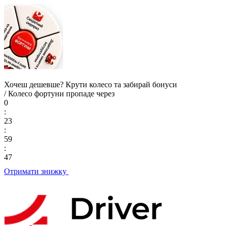
Хочеш дешевше? Крути колесо та
забирай бонуси
/ Колесо фортуни пропаде через
0
:
23
:
59
:
46
Отримати знижку