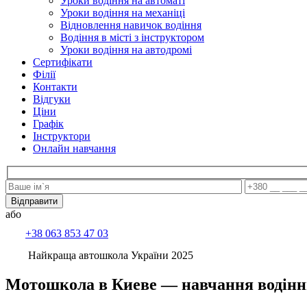
Уроки водіння на автоматі
Уроки водіння на механіці
Відновлення навичок водіння
Водіння в місті з інструктором
Уроки водіння на автодромі
Сертифікати
Філії
Контакти
Відгуки
Ціни
Графік
Інструктори
Онлайн навчання
або
+38 063 853 47 03
Найкраща автошкола України 2025
Мотошкола в Киеве — навчання водінню