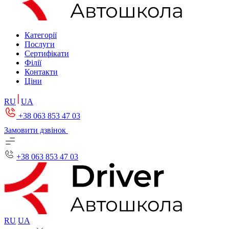
Категорії
Послуги
Сертифікати
Філії
Контакти
Ціни
RU
UA
+38 063 853 47 03
Замовити дзвінок
+38 063 853 47 03
RU
UA