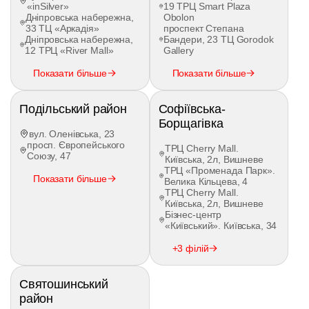
«inSilver»
19 ТРЦ Smart Plaza
через власну завантаженість та бажання
Дніпровська набережна,
Obolon
отримати права за короткий час.
33 ТЦ «Аркадія»
проспект Степана
Дніпровська набережна,
Бандери, 23 ТЦ Gorodok
12 ТРЦ «River Mall»
Gallery
Показати більше
Показати більше
Подільський район
Софіївська-
Борщагівка
вул. Оленівська, 23
просп. Європейського
ТРЦ Cherry Mall.
Союзу, 47
Київська, 2л, Вишневе
ТРЦ «Променада Парк».
Показати більше
Велика Кільцева, 4
ТРЦ Cherry Mall.
Київська, 2л, Вишневе
Бізнес-центр
«Київський». Київська, 34
+3 філій
Святошинський
район