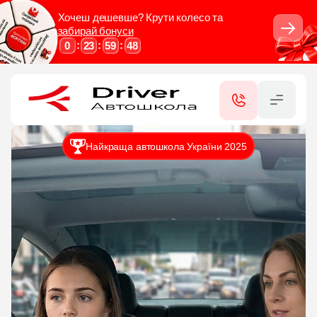
Хочеш дешевше? Крути колесо та
забирай бонуси
Закрити
:
:
:
0
23
59
46
RU
UA
КАТЕГОРІЇ
ПОСЛУГИ
Найкраща автошкола України 2025
СЕРТИФІКАТИ
ФІЛІЇ
КОНТАКТИ
ВІДГУКИ