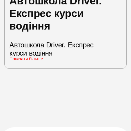
Автошкола Driver.
Експрес курси
водіння
Автошкола Driver. Експрес
курси водіння
Показати більше
Якщо ви хочете за короткий термін опанувати
навички керування автомобілем, то у місті Київ
доступні
курси водіння експрес
в автошколі
Driver. Не кожен готовий виділяти 4-5 місяців на
поглиблення вивчення теорії та проходження
практики, тому така послуга може стати у нагоді.
Зокрема таке навчання включає дотримання
всіх законодавчих вимог, а графік відвідувань
учня складається індивідуально.
Як відбувається прискорене
навчання водінню за 1–2 місяці