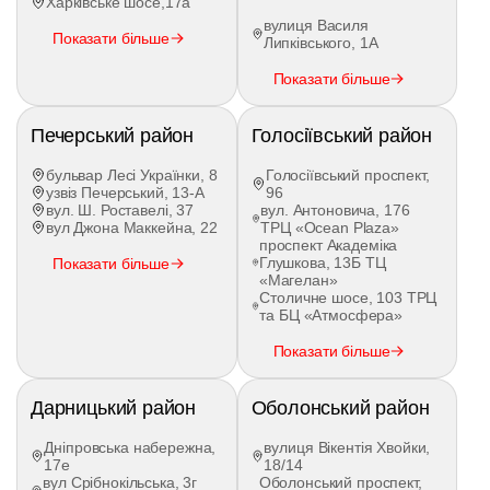
Харківське шосе,17а
розворот на дорозі,
вулиця Василя
заїзд та з’їзд з кільця,
Показати більше
Липківського, 1А
паркування різними способами,
безпечній поведінці водія в умовах міського
Показати більше
руху.
Печерський район
Голосіївський район
Адміністрація допоможе підібрати оптимальний
графік для кожного учня, залежно від запиту.
бульвар Лесі Українки, 8
Голосіївський проспект,
Безпосередньо перед початком курсу учень
узвіз Печерський, 13-А
96
обирає програму та здійснює оплату.
вул. Ш. Роставелі, 37
вул. Антоновича, 176
вул Джона Маккейна, 22
ТРЦ «Ocean Plaza»
проспект Академіка
Висновок
Глушкова, 13Б ТЦ
Показати більше
«Магелан»
Столичне шосе, 103 ТРЦ
Сьогодні
експрес курс навчання водінню
не є
та БЦ «Атмосфера»
чимось надзвичайним і не означає, що водій-
новачок не матиме базових знань і не
Показати більше
володітиме навичками, як при проходженні
стандартного курсу. В автошколі Driver такий
Дарницький район
Оболонський район
курс триває 1-2 місяці, але охоплює всю теорію
та практику, які затверджені на законодавчому
Дніпровська набережна,
вулиця Вікентія Хвойки,
рівні.
17е
18/14
вул Срібнокільська, 3г
Оболонський проспект,
Зазвичай учні обирають прискорене навчання