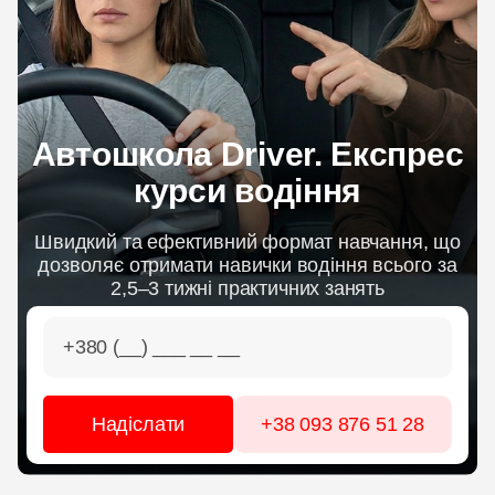
ЦІНИ
ГРАФІК
Автошкола Driver. Експрес
ІНСТРУКТОРИ
курси водіння
ОНЛАЙН НАВЧАННЯ
Швидкий та ефективний формат навчання, що
дозволяє отримати навички водіння всього за
2,5–3 тижні практичних занять
+38 093 876 51 28