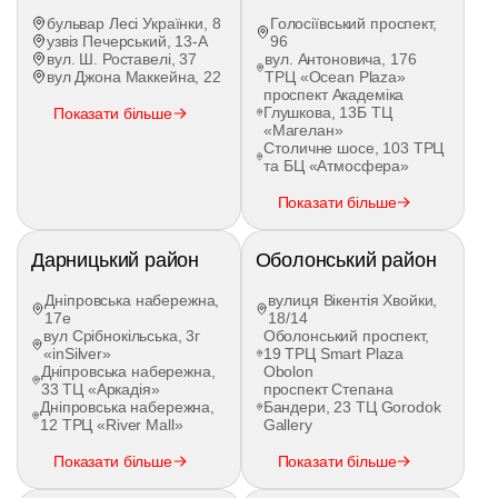
бульвар Лесі Українки, 8
Голосіївський проспект,
узвіз Печерський, 13-А
96
вул. Ш. Роставелі, 37
вул. Антоновича, 176
вул Джона Маккейна, 22
ТРЦ «Ocean Plaza»
проспект Академіка
Глушкова, 13Б ТЦ
Показати більше
«Магелан»
Столичне шосе, 103 ТРЦ
та БЦ «Атмосфера»
Показати більше
Дарницький район
Оболонський район
Дніпровська набережна,
вулиця Вікентія Хвойки,
17е
18/14
вул Срібнокільська, 3г
Оболонський проспект,
«inSilver»
19 ТРЦ Smart Plaza
Дніпровська набережна,
Obolon
33 ТЦ «Аркадія»
проспект Степана
Дніпровська набережна,
Бандери, 23 ТЦ Gorodok
12 ТРЦ «River Mall»
Gallery
Показати більше
Показати більше