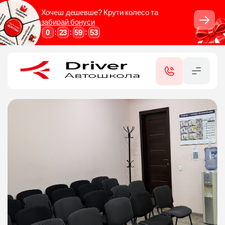
Хочеш дешевше? Крути колесо та
забирай бонуси
Закри
:
:
:
0
23
59
52
RU
UA
КАТЕГОРІЇ
ПОСЛУГИ
СЕРТИФІКАТИ
ФІЛІЇ
КОНТАКТИ
ВІДГУКИ