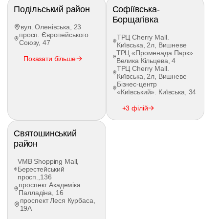
Подільський район
Софіївська-
Борщагівка
вул. Оленівська, 23
просп. Європейського
ТРЦ Cherry Mall.
Союзу, 47
Київська, 2л, Вишневе
ТРЦ «Променада Парк».
Показати більше
Велика Кільцева, 4
ТРЦ Cherry Mall.
Київська, 2л, Вишневе
Бізнес-центр
«Київський». Київська, 34
+3 філій
Святошинський
район
VMB Shopping Mall,
Берестейський
просп.,136
проспект Академіка
Палладіна, 16
проспект Леся Курбаса,
19А